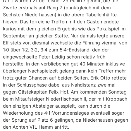
Dort wurden 21 der bisher 29 Punkte geholt, die die
Zwote erstmals auf Rang 7 (punktgleich mit dem
Sechsten Niederhausen) in die obere Tabellenhälfte
hieven. Das torreiche Treffen mit den Gästen endete
kurios mit dem gleichen Ergebnis wie das Pokalspiel im
September an gleicher Stätte. Nur damals legte unsere
Elf stets vor, diesmal wechselte die Führung viermal von
1:0 über 1:2, 3:2, 3:4 zum 5:4-Endstand, den der
eingewechselte Peter Leidig schon relativ früh
herstellte. In den verbliebenen gut 40 Minuten inklusive
überlanger Nachspielzeit gelang dann kein Treffer mehr
trotz guter Chancen auf beiden Seiten. Erik Otto rettete
in der Schlussphase dabei aus Nahdistanz zweimal
gegen Gästekapitän Felix Hof. Am kommenden Sonntag
beim Mitaufsteiger Niederfischbach II, der mit Kroppach
den einzigen Absteiger ausspielt, kann durch die
Wiederholung des 4:1-Vorrundensieges eventuell sogar
der Sprung auf Platz 6 gelingen, da Niederhausen gegen
den Achten VfL Hamm antritt.