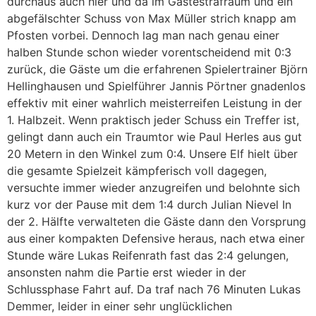
durchaus auch hier und da im Gästestrafraum und ein
abgefälschter Schuss von Max Müller strich knapp am
Pfosten vorbei. Dennoch lag man nach genau einer
halben Stunde schon wieder vorentscheidend mit 0:3
zurück, die Gäste um die erfahrenen Spielertrainer Björn
Hellinghausen und Spielführer Jannis Pörtner gnadenlos
effektiv mit einer wahrlich meisterreifen Leistung in der
1. Halbzeit. Wenn praktisch jeder Schuss ein Treffer ist,
gelingt dann auch ein Traumtor wie Paul Herles aus gut
20 Metern in den Winkel zum 0:4. Unsere Elf hielt über
die gesamte Spielzeit kämpferisch voll dagegen,
versuchte immer wieder anzugreifen und belohnte sich
kurz vor der Pause mit dem 1:4 durch Julian Nievel In
der 2. Hälfte verwalteten die Gäste dann den Vorsprung
aus einer kompakten Defensive heraus, nach etwa einer
Stunde wäre Lukas Reifenrath fast das 2:4 gelungen,
ansonsten nahm die Partie erst wieder in der
Schlussphase Fahrt auf. Da traf nach 76 Minuten Lukas
Demmer, leider in einer sehr unglücklichen