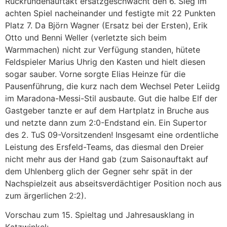
Rückrundenauftakt ersatzgeschwächt den 6. Sieg im
achten Spiel nacheinander und festigte mit 22 Punkten
Platz 7. Da Björn Wagner (Ersatz bei der Ersten), Erik
Otto und Benni Weller (verletzte sich beim
Warmmachen) nicht zur Verfügung standen, hütete
Feldspieler Marius Uhrig den Kasten und hielt diesen
sogar sauber. Vorne sorgte Elias Heinze für die
Pausenführung, die kurz nach dem Wechsel Peter Leiidg
im Maradona-Messi-Stil ausbaute. Gut die halbe Elf der
Gastgeber tanzte er auf dem Hartplatz in Bruche aus
und netzte dann zum 2:0-Endstand ein. Ein Supertor
des 2. TuS 09-Vorsitzenden! Insgesamt eine ordentliche
Leistung des Ersfeld-Teams, das diesmal den Dreier
nicht mehr aus der Hand gab (zum Saisonauftakt auf
dem Uhlenberg glich der Gegner sehr spät in der
Nachspielzeit aus abseitsverdächtiger Position noch aus
zum ärgerlichen 2:2).
Vorschau zum 15. Spieltag und Jahresausklang in