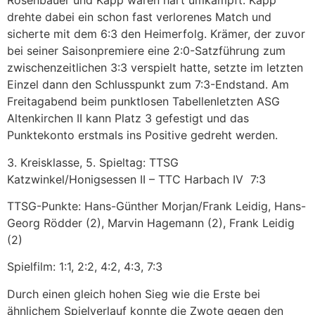
Rosenbauer und Kapp waren hart umkämpft. Kapp
drehte dabei ein schon fast verlorenes Match und
sicherte mit dem 6:3 den Heimerfolg. Krämer, der zuvor
bei seiner Saisonpremiere eine 2:0-Satzführung zum
zwischenzeitlichen 3:3 verspielt hatte, setzte im letzten
Einzel dann den Schlusspunkt zum 7:3-Endstand. Am
Freitagabend beim punktlosen Tabellenletzten ASG
Altenkirchen II kann Platz 3 gefestigt und das
Punktekonto erstmals ins Positive gedreht werden.
3. Kreisklasse, 5. Spieltag: TTSG
Katzwinkel/Honigsessen II – TTC Harbach IV 7:3
TTSG-Punkte: Hans-Günther Morjan/Frank Leidig, Hans-
Georg Rödder (2), Marvin Hagemann (2), Frank Leidig
(2)
Spielfilm: 1:1, 2:2, 4:2, 4:3, 7:3
Durch einen gleich hohen Sieg wie die Erste bei
ähnlichem Spielverlauf konnte die Zwote gegen den