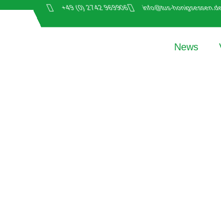
+49 (0) 2742 969906
info@tus-honigsessen.d
News