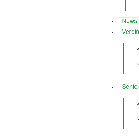
News
Verei
Senio