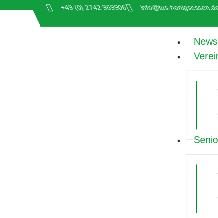
+49 (0) 2742 969906
info@tus-honigsessen.d
News
Verei
Senio