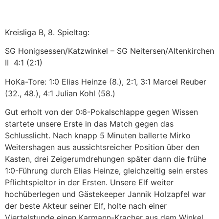
Kreisliga B, 8. Spieltag:
SG Honigsessen/Katzwinkel – SG Neitersen/Altenkirchen
II 4:1 (2:1)
HoKa-Tore: 1:0 Elias Heinze (8.), 2:1, 3:1 Marcel Reuber
(32., 48.), 4:1 Julian Kohl (58.)
Gut erholt von der 0:6-Pokalschlappe gegen Wissen
startete unsere Erste in das Match gegen das
Schlusslicht. Nach knapp 5 Minuten ballerte Mirko
Weitershagen aus aussichtsreicher Position über den
Kasten, drei Zeigerumdrehungen später dann die frühe
1:0-Führung durch Elias Heinze, gleichzeitig sein erstes
Pflichtspieltor in der Ersten. Unsere Elf weiter
hochüberlegen und Gästekeeper Jannik Holzapfel war
der beste Akteur seiner Elf, holte nach einer
Viertelstunde einen Karmann-Kracher aus dem Winkel.