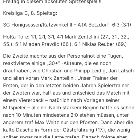
Freitag in diesem absoluten Spitzenspiel !!!
Kreisliga C, 8. Spieltag:
SG Honigsessen/Katzwinkel II – ATA Betzdorf 6:3 (3:1)
HoKa-Tore: 1:1, 2:1, 3:1, 4:1 Mark Zentellini (27., 31., 32.,
55.), 5:1 Mladen Pravdic (66.), 6:1 Niklas Reuber (69.)
Die Zweite machte aus der Personalnot eine Tugen,
reaktivierte einige „30+“ -Akteure, die es noch
draufhaben, wie Christian und Philipp Leidig, Jan Latsch
und allen voran Mark Zentellini. Unser Trainer der
Ersten, der in den letzten beiden Jahren Spielertrainer
der Zwoten war, half aus und entschied das Match mit
einem Viererpack – natürlich nach Vorlagen seiner
Mitspieler – alleine. Nach starkem Beginn hätte es schon
nach 10 Minuten mindestens 2:0 stehen müssen, unter
anderem traf Max Weitz nur den Pfosten. Dann aber die
kalte Dusche in Form der Gästeführung (17.), die wenig
später sogar nur die Latte trafen. Danach folgte aber