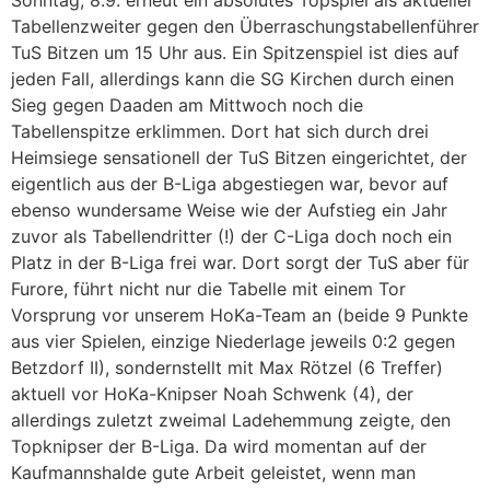
Sonntag, 8.9. erneut ein absolutes Topspiel als aktueller
Tabellenzweiter gegen den Überraschungstabellenführer
TuS Bitzen um 15 Uhr aus. Ein Spitzenspiel ist dies auf
jeden Fall, allerdings kann die SG Kirchen durch einen
Sieg gegen Daaden am Mittwoch noch die
Tabellenspitze erklimmen. Dort hat sich durch drei
Heimsiege sensationell der TuS Bitzen eingerichtet, der
eigentlich aus der B-Liga abgestiegen war, bevor auf
ebenso wundersame Weise wie der Aufstieg ein Jahr
zuvor als Tabellendritter (!) der C-Liga doch noch ein
Platz in der B-Liga frei war. Dort sorgt der TuS aber für
Furore, führt nicht nur die Tabelle mit einem Tor
Vorsprung vor unserem HoKa-Team an (beide 9 Punkte
aus vier Spielen, einzige Niederlage jeweils 0:2 gegen
Betzdorf II), sondernstellt mit Max Rötzel (6 Treffer)
aktuell vor HoKa-Knipser Noah Schwenk (4), der
allerdings zuletzt zweimal Ladehemmung zeigte, den
Topknipser der B-Liga. Da wird momentan auf der
Kaufmannshalde gute Arbeit geleistet, wenn man