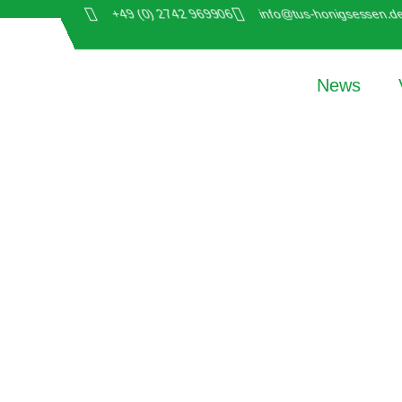
+49 (0) 2742 969906
info@tus-honigsessen.d
News