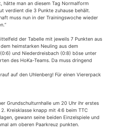
st, hätte man an diesem Tag Normalform
ut verdient die 3 Punkte zuhause behält.
haft muss nun in der Trainingswoche wieder
n.“
ttelfeld der Tabelle mit jeweils 7 Punkten aus
or dem heimstarken Neuling aus dem
(0:6) und Niederdreisbach (0:8) böse unter
hrten des HoKa-Teams. Da muss dringend
auf auf den Uhlenberg! Für einen Viererpack
r Grundschulturnhalle um 20 Uhr ihr erstes
ie 2. Kreisklasse knapp mit 4:6 beim TTC
hlagen, gewann seine beiden Einzelspiele und
nmal am oberen Paarkreuz punkten.