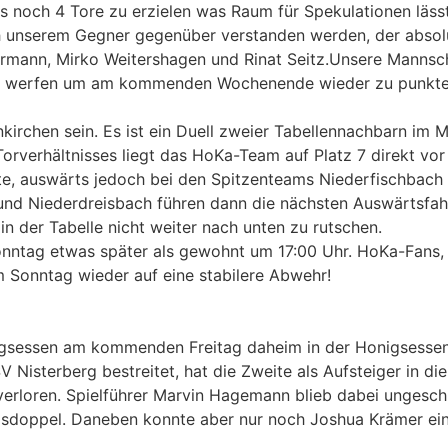
es noch 4 Tore zu erzielen was Raum für Spekulationen läs
lich unserem Gegner gegenüber verstanden werden, der absol
Karmann, Mirko Weitershagen und Rinat Seitz.Unsere Mannsc
hale werfen um am kommenden Wochenende wieder zu punkte
irchen sein. Es ist ein Duell zweier Tabellennachbarn im Mi
Torverhältnisses liegt das HoKa-Team auf Platz 7 direkt v
te, auswärts jedoch bei den Spitzenteams Niederfischbach 
und Niederdreisbach führen dann die nächsten Auswärtsfa
n der Tabelle nicht weiter nach unten zu rutschen.
ntag etwas später als gewohnt um 17:00 Uhr. HoKa-Fans, r
am Sonntag wieder auf eine stabilere Abwehr!
gsessen am kommenden Freitag daheim in der Honigsessene
V Nisterberg bestreitet, hat die Zweite als Aufsteiger in d
) verloren. Spielführer Marvin Hagemann blieb dabei ungesc
sdoppel. Daneben konnte aber nur noch Joshua Krämer ei