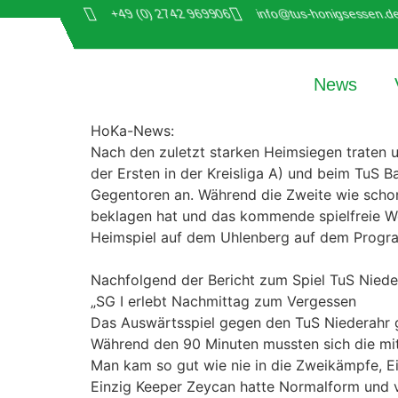
+49 (0) 2742 969906
info@tus-honigsessen.d
News
HoKa-News:
Nach den zuletzt starken Heimsiegen traten 
der Ersten in der Kreisliga A) und beim TuS B
Gegentoren an. Während die Zweite wie schon 
beklagen hat und das kommende spielfreie Wo
Heimspiel auf dem Uhlenberg auf dem Progr
Nachfolgend der Bericht zum Spiel TuS Niede
„SG I erlebt Nachmittag zum Vergessen
Das Auswärtsspiel gegen den TuS Niederahr gi
Während den 90 Minuten mussten sich die mit
Man kam so gut wie nie in die Zweikämpfe, Ei
Einzig Keeper Zeycan hatte Normalform und v