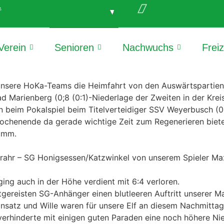
e
Verein
Senioren
Nachwuchs
Frei
unsere HoKa-Teams die Heimfahrt von den Auswärtspartien 
ad Marienberg (0;8 (0:1)-Niederlage der Zweiten in der Krei
beim Pokalspiel beim Titelverteidiger SSV Weyerbusch (0:6
chenende da gerade wichtige Zeit zum Regenerieren bietet
amm.
rahr – SG Honigsessen/Katzwinkel von unserem Spieler Max
ng auch in der Höhe verdient mit 6:4 verloren.
gereisten SG-Anhänger einen blutleeren Auftritt unserer M
nsatz und Wille waren für unsere Elf an diesem Nachmittag
erhinderte mit einigen guten Paraden eine noch höhere Nie