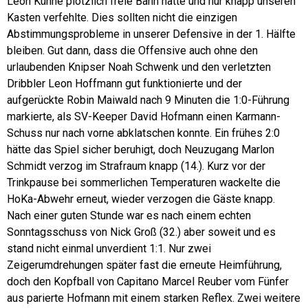
Leon Kühne plötzlich freie Bahn hatte und nur knapp unseren
Kasten verfehlte. Dies sollten nicht die einzigen
Abstimmungsprobleme in unserer Defensive in der 1. Hälfte
bleiben. Gut dann, dass die Offensive auch ohne den
urlaubenden Knipser Noah Schwenk und den verletzten
Dribbler Leon Hoffmann gut funktionierte und der
aufgerückte Robin Maiwald nach 9 Minuten die 1:0-Führung
markierte, als SV-Keeper David Hofmann einen Karmann-
Schuss nur nach vorne abklatschen konnte. Ein frühes 2:0
hätte das Spiel sicher beruhigt, doch Neuzugang Marlon
Schmidt verzog im Strafraum knapp (14.). Kurz vor der
Trinkpause bei sommerlichen Temperaturen wackelte die
HoKa-Abwehr erneut, wieder verzogen die Gäste knapp.
Nach einer guten Stunde war es nach einem echten
Sonntagsschuss von Nick Groß (32.) aber soweit und es
stand nicht einmal unverdient 1:1. Nur zwei
Zeigerumdrehungen später fast die erneute Heimführung,
doch den Kopfball von Capitano Marcel Reuber vom Fünfer
aus parierte Hofmann mit einem starken Reflex. Zwei weitere