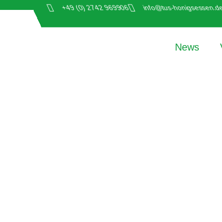
+49 (0) 2742 969906
info@tus-honigsessen.d
News