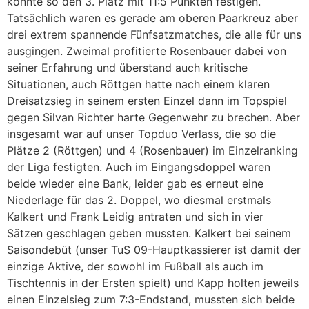
konnte so den 3. Platz mit 11:5 Punkten festigen.
Tatsächlich waren es gerade am oberen Paarkreuz aber
drei extrem spannende Fünfsatzmatches, die alle für uns
ausgingen. Zweimal profitierte Rosenbauer dabei von
seiner Erfahrung und überstand auch kritische
Situationen, auch Röttgen hatte nach einem klaren
Dreisatzsieg in seinem ersten Einzel dann im Topspiel
gegen Silvan Richter harte Gegenwehr zu brechen. Aber
insgesamt war auf unser Topduo Verlass, die so die
Plätze 2 (Röttgen) und 4 (Rosenbauer) im Einzelranking
der Liga festigten. Auch im Eingangsdoppel waren
beide wieder eine Bank, leider gab es erneut eine
Niederlage für das 2. Doppel, wo diesmal erstmals
Kalkert und Frank Leidig antraten und sich in vier
Sätzen geschlagen geben mussten. Kalkert bei seinem
Saisondebüt (unser TuS 09-Hauptkassierer ist damit der
einzige Aktive, der sowohl im Fußball als auch im
Tischtennis in der Ersten spielt) und Kapp holten jeweils
einen Einzelsieg zum 7:3-Endstand, mussten sich beide