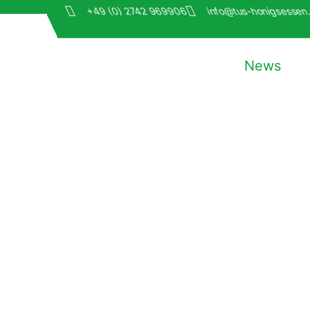
+49 (0) 2742 969906
info@tus-honigsessen
News