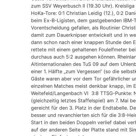
zum SSV Weyerbusch II (19.30 Uhr). Kreislig
HoKa-Tore: 0:1 Christian Leidig (12.), 0:2 Dan
beim Ex-B-Ligisten, dem gastgebenden IBM-Tea
Vorentscheidung gefallen, als Routinier Chris
damit zum Dauerknipser entwickelt und in we
dann schon nach einer knappen Stunde den End
rettete mit einem gehaltenen Foulelfmeter bei
durchaus auch 5:2 ausgehen können. Rheinlan
Altinternationalen des TuS 09 auf dem Uhlen
einer 1. Hälfte „zum Vergessen“ (so die selbs
Gäste waren aber vor dem Tor gefährlicher un
einzelnen Matches meist denkbar knapp, im En
Weitefeld/Langenbach VI 3:8 TTSG-Punkte: Nils
(gleichzeitig letztes Staffelspiel) am 7. Mai 
gereicht für den 3. Platz in der Endtabelle. 
besser und revanchierten sich für die 3:8-H
Start in den beiden Doppeln verlief dabei ve
auf der anderen Seite der Platte stand mit S