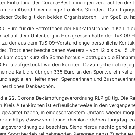
Unter Einhaltung der Corona-Bestimmungen verbrachten die 
in den Abend hinein einige fröhliche Stunden. Damit gingen
 dieser Stelle gilt den beiden Organisatoren – um Spaß zu 
 Euro für die Betroffenen der Flutkatastrophe in Kall in d
kel auf dem Uhlenberg in Honigsessen hatte der TuS 09 Ho
fel, zu der aus dem TuS 09-Vorstand enge persönliche Konta
. Trotz eher bescheidenen Wetters – von 12 bis ca. 15 Uhr
 es kam sogar kurz die Sonne heraus – betrugen die Einnah
0 Euro aufgestockt werden konnten. Davon gehen ohne jeg
einde Kall, die übrigen 335 Euro an den Sportverein Kaller
 und sagt allen HelferInnen, SpenderInnen und ZuschauerInne
n herzliches Dankeschön.
st die 22. Corona Bekämpfungsverordnung RLP gültig. Die R
 Kreis Altenkirchen ist erfreulicherweise in den vergangen
 gewartet haben, in eingeschränktem Umfang wieder mögli
rden: https://www.sportbund-rheinland.de/beratung/faq-cor
ungsverordnung zu beachten. Siehe hierzu nachfolgend auf
r am Sportbetrieb teilnehmenden Personen nebst Zuschauer 