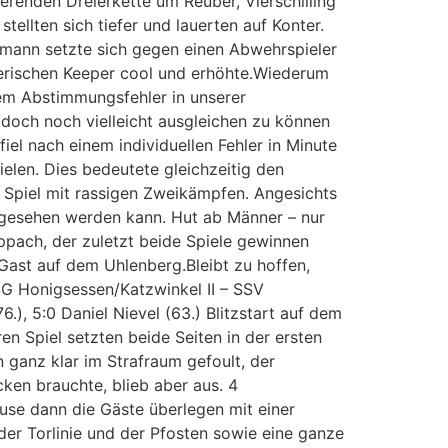
erenden Dreierkette um Reuber, Vierschilling
tellten sich tiefer und lauerten auf Konter.
rmann setzte sich gegen einen Abwehrspieler
nerischen Keeper cool und erhöhte.Wiederum
em Abstimmungsfehler in unserer
 doch noch vielleicht ausgleichen zu können
fiel nach einem individuellen Fehler in Minute
elen. Dies bedeutete gleichzeitig den
es Spiel mit rassigen Zweikämpfen. Angesichts
h angesehen werden kann. Hut ab Männer – nur
pach, der zuletzt beide Spiele gewinnen
ast auf dem Uhlenberg.Bleibt zu hoffen,
 SG Honigsessen/Katzwinkel II – SSV
76.), 5:0 Daniel Nievel (63.) Blitzstart auf dem
en Spiel setzten beide Seiten in der ersten
 ganz klar im Strafraum gefoult, der
cken brauchte, blieb aber aus. 4
ause dann die Gäste überlegen mit einer
er Torlinie und der Pfosten sowie eine ganze