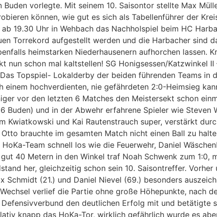
n Buden vorlegte. Mit seinem 10. Saisontor stellte Max Müll
bieren können, wie gut es sich als Tabellenführer der Kreis
nn ab 19.30 Uhr in Wehbach das Nachholspiel beim HC Harba
uen Torrekord aufgestellt werden und die Harbacher sind d
nfalls heimstarken Niederhausenern aufhorchen lassen. Kre
t nun schon mal kaltstellen! SG Honigsessen/Katzwinkel II 
Das Topspiel- Lokalderby der beiden führenden Teams in de
nach einem hochverdienten, nie gefährdeten 2:0-Heimsieg kan
ger vor den letzten 6 Matches den Meistersekt schon einma
er 26 Buden) und in der Abwehr erfahrene Spieler wie Steven
m Kwiatkowski und Kai Rautenstrauch super, verstärkt dur
tto brauchte im gesamten Match nicht einen Ball zu halten
 HoKa-Team schnell los wie die Feuerwehr, Daniel Wäschenb
 gut 40 Metern in den Winkel traf Noah Schwenk zum 1:0, mi
nd her, gleichzeitig schon sein 10. Saisontreffer. Vorher
 Schmidt (21.) und Daniel Nievel (69.) besonders auszeichne
 Wechsel verlief die Partie ohne große Höhepunkte, nach 
efensivverbund den deutlichen Erfolg mit und betätigte si
lativ knapp das HoKa-Tor, wirklich gefährlich wurde es ab