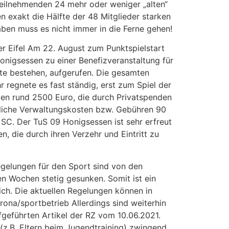
teilnehmenden 24 mehr oder weniger „alten“
 exakt die Hälfte der 48 Mitglieder starken
haben muss es nicht immer in die Ferne gehen!
er Eifel Am 22. August zum Punktspielstart
nigsessen zu einer Benefizveranstaltung für
kte bestehen, aufgerufen. Die gesamten
 regnete es fast ständig, erst zum Spiel der
men rund 2500 Euro, die durch Privatspenden
liche Verwaltungskosten bzw. Gebühren 90
 SC. Der TuS 09 Honigsessen ist sehr erfreut
n, die durch ihren Verzehr und Eintritt zu
egelungen für den Sport sind von den
en Wochen stetig gesunken. Somit ist ein
ch. Die aktuellen Regelungen können in
ona/sportbetrieb Allerdings sind weiterhin
geführten Artikel der RZ vom 10.06.2021.
(z.B. Eltern beim Jugendtraining) zwingend