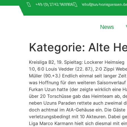
+49 (0) 2742 969906
info@tus-honigsessen.d
News
Kategorie:
Alte H
Kreisliga B2, 19. Spieltag: Lockerer Heimsi
1:0, 6:0 Louis Vedder (22. 87.), 2:0 Zippi Web
Müller (90.+3.) Endlich einmal seit langer Z
was Hoffnung für den weiteren Saisonverlauf
Furkan Uzun hatte (der zeigte wirklich eine H
über 20 Torschüsse gab das Heimteam ab, der
neben Uzuns Paraden rettete auch zweimal die
doch achtmal im AtA-Gehäuse ein. Die Gäste b
verletzungsbedingt mit 10 Akteuren. Dabei ge
Liga Marco Karmann hielt sich diesmal mit ei