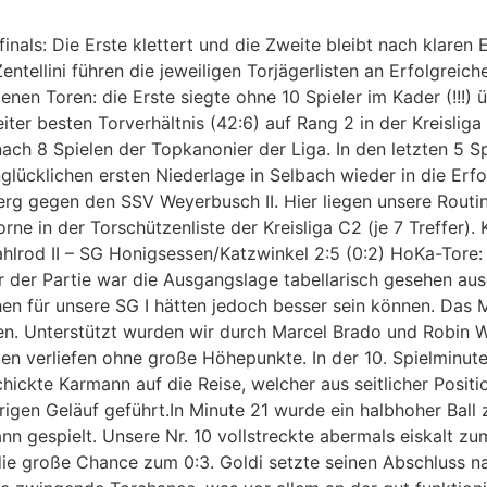
inals: Die Erste klettert und die Zweite bleibt nach klaren
ntellini führen die jeweiligen Torjägerlisten an Erfolgreic
n Toren: die Erste siegte ohne 10 Spieler im Kader (!!!) ü
iter besten Torverhältnis (42:6) auf Rang 2 in der Kreislig
ch 8 Spielen der Topkanonier der Liga. In den letzten 5 S
glücklichen ersten Niederlage in Selbach wieder in die Erf
g gegen den SSV Weyerbusch II. Hier liegen unsere Routinie
 in der Torschützenliste der Kreisliga C2 (je 7 Treffer). K
rod II – SG Honigsessen/Katzwinkel 2:5 (0:2) HoKa-Tore: 0:
or der Partie war die Ausgangslage tabellarisch gesehen aus
hen für unsere SG I hätten jedoch besser sein können. Das
hten. Unterstützt wurden wir durch Marcel Brado und Robin 
ten verliefen ohne große Höhepunkte. In der 10. Spielminu
hickte Karmann auf die Reise, welcher aus seitlicher Position
gen Geläuf geführt.In Minute 21 wurde ein halbhoher Ball z
gespielt. Unsere Nr. 10 vollstreckte abermals eiskalt zum
ie große Chance zum 0:3. Goldi setzte seinen Abschluss na