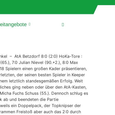
zeitangebote
nkel – AtA Betzdorf 8:0 (2:0) HoKa-Tore :
(65.), 7:0 Julian Nievel (90.+2.), 8:0 Max
18 Spielern einen großen Kader präsentieren,
etzten, der seinen besten Spieler in Keeper
einem letztlich standesgemäßen Erfolg. Weit
liches ging neben oder über den AtA-Kasten,
d Micha Fuchs Schuss (55.). Dennoch schlug es
rk ab und beendeten die Partie
eweils ein Doppelpack, der Topknipser der
strammen Freistoß aber auch das 2:0 durch