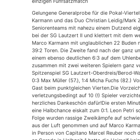
einzigen Fünfsatzmatch
Gelungene Generalprobe für die Pokal-Viertelf
Karmann und das Duo Christian Leidig/Mark Ze
Seniorenteams mit nahezu einem Dutzend eigene
bei der SG Lautzert II und klettert mit dem we
Marco Karmann mit unglaublichen 22 Buden na
39:2 Toren. Die Zweite fand nach der ganz un
einem ebenso deutlichen 6:3 auf dem Uhlenber
zusammen mit zwei weiteren Spielern ganz vorne
Spitzenspiel SG Lautzert-Oberdreis/Berod-Wahl
0:3 Max Müller (57.), 1:4 Micha Fuchs (82.) V
Gast beim punktgleichen Vierten.Die Vorzeic
verletzungsbedingt auf 10 (!) Spieler verzic
herzliches Dankeschön dafür!Die ersten Minu
eine Halbchance eiskalt zum 0:1. Leon Petri sc
Folge wurden rassige Zweikämpfe auf schwieri
aus der Luft genommen und auf Marco Karmann 
in Person von Capitano Marcel Reuber noch d