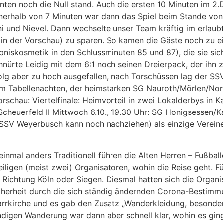
inten noch die Null stand. Auch die ersten 10 Minuten im 
nerhalb von 7 Minuten war dann das Spiel beim Stande von
ini und Nievel. Dann wechselte unser Team kräftig im erlau
in der Vorschau) zu sparen. So kamen die Gäste noch zu ei
bniskosmetik in den Schlussminuten 85 und 87), die sie sic
nürte Leidig mit dem 6:1 noch seinen Dreierpack, der ihn z
Erfolg aber zu hoch ausgefallen, nach Torschüssen lag de
m Tabellenachten, der heimstarken SG Nauroth/Mörlen/Nor
chau: Viertelfinale: Heimvorteil in zwei Lokalderbys in Ka
Scheuerfeld II Mittwoch 6.10., 19.30 Uhr: SG Honigsessen/
SV Weyerbusch kann noch nachziehen) als einzige Vereine
einmal anders Traditionell führen die Alten Herren – Fußbal
iligen (meist zwei) Organisatoren, wohin die Reise geht. F
 Richtung Köln oder Siegen. Diesmal hatten sich die Organ
herheit durch die sich ständig ändernden Corona-Bestimmu
arrkirche und es gab den Zusatz „Wanderkleidung, besonde
ndigen Wanderung war dann aber schnell klar, wohin es gin