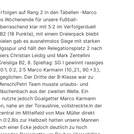
 Erfolgen auf Rang 2 in den Tabellen -Marco
hes Wochenende für unsere Fußball-
berraschend klar mit 5:2 im Verfolgerduell
a B2 (18 Punkte), mit einem Dreierpack bleibt
pielen gab es ausnahmslos Siege mit starken
olgsspur und hält den Relegationsplatz 2 nach
rs Christian Leidig und Mark Zentellini
reisliga B2, 8. Spieltag: SG I gewinnt rassiges
1, 0:2, 2:5 Marco Karmann (10.,21., 90.+3.),
geglichen. Der Dritte der B-Klasse war zu
 Mensch/Petri Team musste urlaubs- und
Wäschenbach aus der zweiten Welle. Ein
te nutzte jedoch Goalgetter Marco Karmann
, nahe an der Torauslinie, vollstreckte.In der
entral im Mittelfeld von Max Müller direkt
 0:2.Bis zur Halbzeit hatten unsere Mannen
ch einer Ecke jedoch deutlich zu hoch