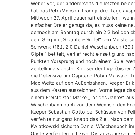
Weber vor, der andererseits die letzten beide
hat das Petri/Mensch-Team ja drei Tage auspro
Mittwoch 27. April dauerhaft einstellen, we
einfacher Dreier genügt da, es muss keine ne
dennoch am Sonntag durch ein 2:2 bei den ebe
dem Sieg im „Giganten-Gipfel“ den Meistersek
Schwenk (18.), 2:0 Daniel Wäschenbach (39.) 
Gipfel“ betitelt, verlief recht einseitig und 
Punkten Vorsprung und noch einem Spiel weni
Zentellini als bester Knipser der Liga (bish
die Defensive um Capitano Robin Maiwald, Ti
Max Weitz auf den Außenbahnen. Keeper Erik O
aus dem Kasten auszeichnen. Vorne legte das
einem Freistoßtor Marke „Tor des Jahres“ aus
Wäschenbach noch vor dem Wechsel den Endsta
Keeper Sebastian Gotto bei Schüssen von Felix
verfehlte nur ganz knapp das Ziel. Nach dem
Kwiatkowski sicherte Daniel Wäschenbach im D
Gäste verfehlten mit zwei Distanzschüssen re