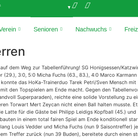
e
Verein
Senioren
Nachwuchs
Frei
erren
eg auf dem Weg zur Tabellenführung! SG Honigsessen/Katzwi
er (29.), 3:0, 5:0 Micha Fuchs (63., 83.), 4:0 Marco Karmann 
eit konnte das HoKa-Trainerduo Tarek Petri/Sven Mensch mit 
 mit den Topspielen am Ende macht. Gegen den Tabellenvorl
andvoll Superparaden), reichte eine solide Vorstellung zu 
en Torwart Mert Zeycan nicht einen Ball halten musste. Et
 Latte für die Gäste bei Philipp Leidigs Kopfball (45.) un
auten in einem total fairen Spiel am Ende konditionell sta
lang Louis Vedder und Micha Fuchs (nun 9 Saisontreffer) j
nem Treffer zurück (nun 39 Buden), bereitete durch einen 