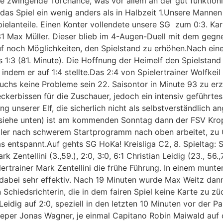
ne zwingende Torchance, was vor allem an der gut funktioni
as Spiel ein wenig anders als in Halbzeit 1.Unsere Mannen s
ielanteile. Einen Konter vollendete unsere SG zum 0:3. Ka
 31 Max Müller. Dieser blieb im 4-Augen-Duell mit dem geg
uf noch Möglichkeiten, den Spielstand zu erhöhen.Nach ein
s 1:3 (81. Minute). Die Hoffnung der Heimelf den Spielstand
indem er auf 1:4 stellte.Das 2:4 von Spielertrainer Wolfkeil 
chs keine Probleme sein 22. Saisontor in Minute 93 zu erzi
Leckerbissen für die Zuschauer, jedoch ein intensiv geführt
ung unserer Elf, die sicherlich nicht als selbstverständlic
siehe unten) ist am kommenden Sonntag dann der FSV Krop
ler nach schwerem Startprogramm nach oben arbeitet, zu G
as entspannt.Auf gehts SG HoKa! Kreisliga C2, 8. Spieltag:
 Zentellini (3.,59.), 2:0, 3:0, 6:1 Christian Leidig (23., 56.,
ertrainer Mark Zentellini die frühe Führung. In einem munter
f dabei sehr effektiv. Nach 19 Minuten wurde Max Weitz dann
 Schiedsrichterin, die in dem fairen Spiel keine Karte zu zü
idig auf 2:0, speziell in den letzten 10 Minuten vor der P
eper Jonas Wagner, je einmal Capitano Robin Maiwald auf d