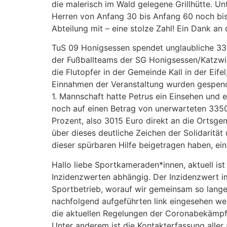
die malerisch im Wald gelegene Grillhütte. 
Herren von Anfang 30 bis Anfang 60 noch bis 
Abteilung mit – eine stolze Zahl! Ein Dank an
TuS 09 Honigsessen spendet unglaubliche 3350
der Fußballteams der SG Honigsessen/Katzwin
die Flutopfer in der Gemeinde Kall in der Ei
Einnahmen der Veranstaltung wurden gespendet
1. Mannschaft hatte Petrus ein Einsehen und
noch auf einen Betrag von unerwarteten 335
Prozent, also 3015 Euro direkt an die Ortsgem
über dieses deutliche Zeichen der Solidarität
dieser spürbaren Hilfe beigetragen haben, ei
Hallo liebe Sportkameraden*innen, aktuell i
Inzidenzwerten abhängig. Der Inzidenzwert im
Sportbetrieb, worauf wir gemeinsam so lange
nachfolgend aufgeführten link eingesehen we
die aktuellen Regelungen der Coronabekämpf
Unter anderem ist die Kontakterfassung alle