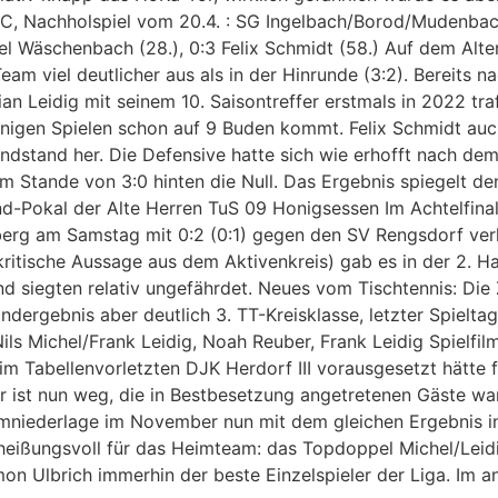
a C, Nachholspiel vom 20.4. : SG Ingelbach/Borod/Mudenbac
iel Wäschenbach (28.), 0:3 Felix Schmidt (58.) Auf dem Alte
m viel deutlicher aus als in der Hinrunde (3:2). Bereits n
tian Leidig mit seinem 10. Saisontreffer erstmals in 2022 t
nigen Spielen schon auf 9 Buden kommt. Felix Schmidt auch
stand her. Die Defensive hatte sich wie erhofft nach dem E
m Stande von 3:0 hinten die Null. Das Ergebnis spiegelt den
d-Pokal der Alte Herren TuS 09 Honigsessen Im Achtelfina
berg am Samstag mit 0:2 (0:1) gegen den SV Rengsdorf ver
tkritische Aussage aus dem Aktivenkreis) gab es in der 2. H
d siegten relativ ungefährdet. Neues vom Tischtennis: Die Z
dergebnis aber deutlich 3. TT-Kreisklasse, letzter Spielt
 Michel/Frank Leidig, Noah Reuber, Frank Leidig Spielfilm: 
beim Tabellenvorletzten DJK Herdorf III vorausgesetzt hätte
Der ist nun weg, die in Bestbesetzung angetretenen Gäste w
eimniederlage im November nun mit dem gleichen Ergebnis i
rheißungsvoll für das Heimteam: das Topdoppel Michel/Leid
imon Ulbrich immerhin der beste Einzelspieler der Liga. I