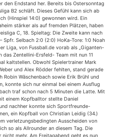
er den Endstand her. Bereits bis Ostersonntag
liga B2 schläft. Dieses Gefühl kann sich ab
ch (Hinspiel 14:0) gewonnen wird. Ein
aheim stärker als auf fremden Plätzen, haben
isliga C, 18. Spieltag: Die Zweite kann nach
– Spfr. Selbach 2:0 (2:0) HoKa-Tore: 1:0 Noah
r Liga, von Fussball.de vorab als „Giganten-
n das Zentellini-Ersfeld- Team mit nun 11
l kaltstellen. Obwohl Spielertrainer Mark
 Weber und Alex Rödder fehlten, stand gerade
ch Robin Wäschenbach sowie Erik Brühl und
, konnte sich nur einmal bei einem Ausflug
ach traf schon nach 5 Minuten die Latte. Mit
t einem Kopfballtor stellte Daniel
 und nachher konnte sich Sportfreunde-
n, ein Kopfball von Christian Leidig (34.)
dem verletzungsbedingten Ausscheiden von
ch so als Allrounder an diesem Tag. Die
er nicht mehr. Am Freitagabend geht es nun