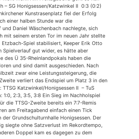
h – SG Honigsessen/Katzwinkel II 0:3 (0:2)
nkirchener Kunstrasenplatz fiel der Erfolg
ach einer halben Stunde war die
raf und Daniel Wäschenbach nachlegte, sich
 mit seinem ersten Tor im neuen Jahr stellte
tzbach-Spiel stabilisiert, Keeper Erik Otto
 Spielverlauf gut wider, es hätte aber
le des Ü 35-Rheinlandpokals haben die
loren und sind damit ausgeschieden. Nach
albzeit zwar eine Leistungssteigerung, die
weite verliert das Endspiel um Platz 3 in den
ag: TTSG Katzwinkel/Honigsessen II – TuS
1:0, 2:3, 3:5, 3:8 Ein Sieg im Nachholspiel
 für die TTSG-Zweite bereits ein 7:7-Remis
aren am Freitagabend einfach einen Tick
n der Grundschulturnhalle Honigsessen. Der
ig siegte ohne Satzverlust im Rekordtempo,
m anderen Doppel kam es dagegen zu dem