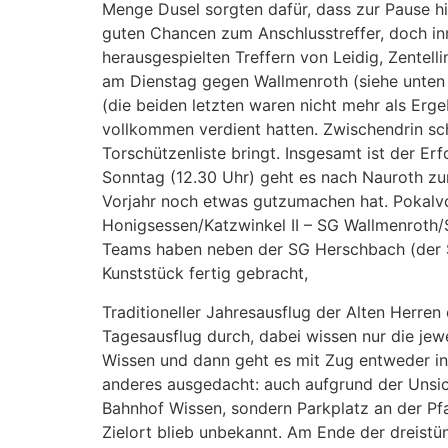
Menge Dusel sorgten dafür, dass zur Pause h
guten Chancen zum Anschlusstreffer, doch in
herausgespielten Treffern von Leidig, Zentell
am Dienstag gegen Wallmenroth (siehe unten 
(die beiden letzten waren nicht mehr als Erge
vollkommen verdient hatten. Zwischendrin sch
Torschützenliste bringt. Insgesamt ist der 
Sonntag (12.30 Uhr) geht es nach Nauroth zu
Vorjahr noch etwas gutzumachen hat. Pokalvors
Honigsessen/Katzwinkel II – SG Wallmenroth/
Teams haben neben der SG Herschbach (der S
Kunststück fertig gebracht,
Traditioneller Jahresausflug der Alten Herren 
Tagesausflug durch, dabei wissen nur die jewe
Wissen und dann geht es mit Zug entweder in
anderes ausgedacht: auch aufgrund der Unsic
Bahnhof Wissen, sondern Parkplatz an der Pf
Zielort blieb unbekannt. Am Ende der dreistü