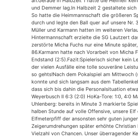
an.Gerade in Halbzeit 1 hatte die Heimelf kei
und Demmer lag.In Halbzeit 2 gestaltete sich d
So hatte die Heimmannschaft die größeren Sp
durch und legte den Ball quer auf unsere Nr.
Müller und Karmann hatten im weiteren Verla
Hintermannschaft erzielte die SG Lautzert da
zerstörte Micha Fuchs nur eine Minute später, 
86.Karmann hatte nach Vorarbeit von Micha Fu
Endstand (2:5).Fazit:Spielerisch sicher kein 
der vielen Ausfälle eine tolle souveräne Leist
so gehts!Nach dem Pokalspiel am Mittwoch (
konnte und sich langsam aus dem Tabellenkel
dass sich bis dahin die Personalsituation etw
Weyerbusch II 6:3 (2:0) HoKa-Tore: 1:0, 4:0 Mark
Uhlenberg: bereits in Minute 3 markierte Spiel
halben Stunde auf volle Offensive, unsere El
Elfmeterpfiff der ansonsten sehr guten jungen
Zeigerumdrehungen später erhöhte Christian Le
Vielzahl von Chancen. Unser überragender Ke