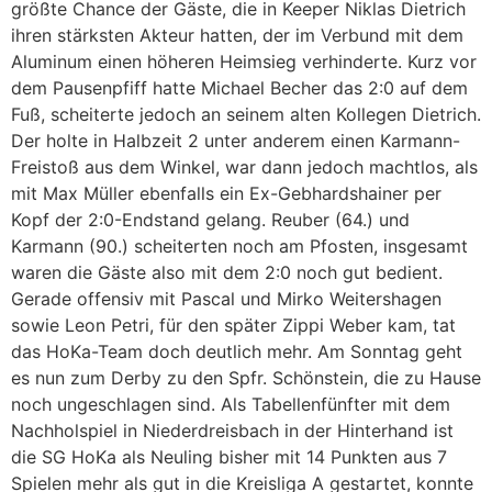
größte Chance der Gäste, die in Keeper Niklas Dietrich
ihren stärksten Akteur hatten, der im Verbund mit dem
Aluminum einen höheren Heimsieg verhinderte. Kurz vor
dem Pausenpfiff hatte Michael Becher das 2:0 auf dem
Fuß, scheiterte jedoch an seinem alten Kollegen Dietrich.
Der holte in Halbzeit 2 unter anderem einen Karmann-
Freistoß aus dem Winkel, war dann jedoch machtlos, als
mit Max Müller ebenfalls ein Ex-Gebhardshainer per
Kopf der 2:0-Endstand gelang. Reuber (64.) und
Karmann (90.) scheiterten noch am Pfosten, insgesamt
waren die Gäste also mit dem 2:0 noch gut bedient.
Gerade offensiv mit Pascal und Mirko Weitershagen
sowie Leon Petri, für den später Zippi Weber kam, tat
das HoKa-Team doch deutlich mehr. Am Sonntag geht
es nun zum Derby zu den Spfr. Schönstein, die zu Hause
noch ungeschlagen sind. Als Tabellenfünfter mit dem
Nachholspiel in Niederdreisbach in der Hinterhand ist
die SG HoKa als Neuling bisher mit 14 Punkten aus 7
Spielen mehr als gut in die Kreisliga A gestartet, konnte