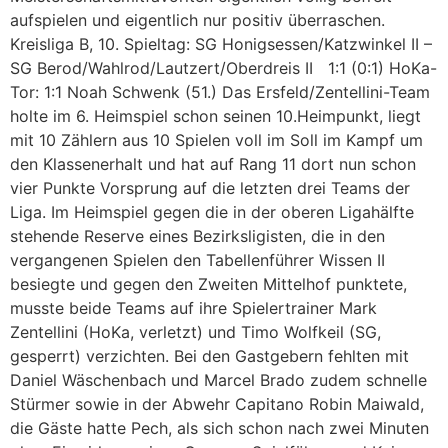
aufspielen und eigentlich nur positiv überraschen.
Kreisliga B, 10. Spieltag: SG Honigsessen/Katzwinkel II –
SG Berod/Wahlrod/Lautzert/Oberdreis II 1:1 (0:1) HoKa-
Tor: 1:1 Noah Schwenk (51.) Das Ersfeld/Zentellini-Team
holte im 6. Heimspiel schon seinen 10.Heimpunkt, liegt
mit 10 Zählern aus 10 Spielen voll im Soll im Kampf um
den Klassenerhalt und hat auf Rang 11 dort nun schon
vier Punkte Vorsprung auf die letzten drei Teams der
Liga. Im Heimspiel gegen die in der oberen Ligahälfte
stehende Reserve eines Bezirksligisten, die in den
vergangenen Spielen den Tabellenführer Wissen II
besiegte und gegen den Zweiten Mittelhof punktete,
musste beide Teams auf ihre Spielertrainer Mark
Zentellini (HoKa, verletzt) und Timo Wolfkeil (SG,
gesperrt) verzichten. Bei den Gastgebern fehlten mit
Daniel Wäschenbach und Marcel Brado zudem schnelle
Stürmer sowie in der Abwehr Capitano Robin Maiwald,
die Gäste hatte Pech, als sich schon nach zwei Minuten