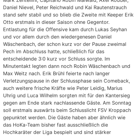
Mark Zentellini, Capitano Robin Maiwald, Axel Rödder,
Daniel Nievel, Peter Reichwald und Kai Rautenstrauch
stand sehr stabil und so blieb die Zweite mit Keeper Erik
Otto erstmals in dieser Saison ohne Gegentor.
Entlastung für die Offensive kam durch Lukas Seyhan
und vor allem durch den wiedergenesen Daniel
Wäschenbach, der schon kurz vor der Pause zweimal
Pech im Abschluss hatte, schließlich für das
entscheidende 3:0 kurz vor Schluss sorgte. Im
Minutentakt legten dann noch Robin Wäschenbach und
Max Weitz nach. Erik Brühl feierte nach langer
Verletzungspause in der Schlussphase sein Comeback,
auch weitere frische Kräfte wie Peter Leidig, Marius
Uhrig und Luca Wilhelm sorgten mit für den Kantersieg
gegen am Ende stark nachlassende Gäste. Am Sonntag
soll erstmals auswärts beim Schlusslicht FSV Kroppach
gepunktet werden. Die Gäste haben aber ähnlich wie
das HoKa-Team bisher fast ausschließlich die
Hochkaräter der Liga bespielt und sind stärker