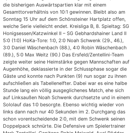
die bisherigen Auswärtspartien klar mit einem
Gesamttorverhältnis von 10:1 gewinnen. Bleibt also am
Sonntag 15 Uhr auf dem Schönsteiner Hartplatz offen,
welche Serie vielleicht endet. Kreisliga B, 8. Spieltag: SG
Honigsessen/Katzwinkel II – SG Gebhardshainer Land II
5:0 (1:0) HoKa-Tore: 1:0, 2:0 Noah Schwenk (29., 46.),
3:0 Daniel Wäschenbach (88.), 4:0 Robin Wäschenbach
(89.), 5:0 Max Weitz (90.) Das Ersfeld/Zentellini-Team
zeigte weiter seine Heimstärke gegen Mannschaften auf
Augenhöhe, deklassierte in der Schlussphase sogar die
Gäste und konnte nach Punkten (9) nun sogar zu ihnen
aufschließen als Tabellenelfter. Dabei war es eine halbe
Stunde lang ein völlig ausgeglichenes Match, ehe sich
auf Linksaußen Noah Schwenk durchsetzte und in einem
Sololauf das 1:0 besorgte. Ebenso wichtig wieder von
links dann nach nur 40 Sekunden im 2. Durchgang das
schon vorentscheidende 2:0, mit dem Schwenk seinen
Doppelpack schnürte. Die Defensive um Spielertrainer