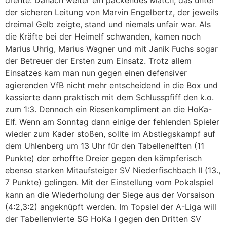
drehte. Danach weiter ein packendes Match, das unter
der sicheren Leitung von Marvin Engelbertz, der jeweils
dreimal Gelb zeigte, stand und niemals unfair war. Als
die Kräfte bei der Heimelf schwanden, kamen noch
Marius Uhrig, Marius Wagner und mit Janik Fuchs sogar
der Betreuer der Ersten zum Einsatz. Trotz allem
Einsatzes kam man nun gegen einen defensiver
agierenden VfB nicht mehr entscheidend in die Box und
kassierte dann praktisch mit dem Schlusspfiff den k.o.
zum 1:3. Dennoch ein Riesenkompliment an die HoKa-
Elf. Wenn am Sonntag dann einige der fehlenden Spieler
wieder zum Kader stoßen, sollte im Abstiegskampf auf
dem Uhlenberg um 13 Uhr für den Tabellenelften (11
Punkte) der erhoffte Dreier gegen den kämpferisch
ebenso starken Mitaufsteiger SV Niederfischbach II (13.,
7 Punkte) gelingen. Mit der Einstellung vom Pokalspiel
kann an die Wiederholung der Siege aus der Vorsaison
(4:2,3:2) angeknüpft werden. Im Topsiel der A-Liga will
der Tabellenvierte SG HoKa I gegen den Dritten SV