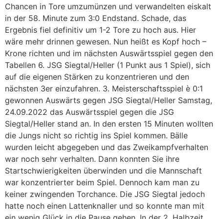
Chancen in Tore umzumünzen und verwandelten eiskalt
in der 58. Minute zum 3:0 Endstand. Schade, das
Ergebnis fiel definitiv um 1-2 Tore zu hoch aus. Hier
wäre mehr drinnen gewesen. Nun heißt es Kopf hoch –
Krone richten und im nächsten Auswärtsspiel gegen den
Tabellen 6. JSG Siegtal/Heller (1 Punkt aus 1 Spiel), sich
auf die eigenen Stärken zu konzentrieren und den
nächsten 3er einzufahren. 3. Meisterschaftsspiel è 0:1
gewonnen Auswärts gegen JSG Siegtal/Heller Samstag,
24.09.2022 das Auswärtsspiel gegen die JSG
Siegtal/Heller stand an. In den ersten 15 Minuten wollten
die Jungs nicht so richtig ins Spiel kommen. Bälle
wurden leicht abgegeben und das Zweikampfverhalten
war noch sehr verhalten. Dann konnten Sie ihre
Startschwierigkeiten überwinden und die Mannschaft
war konzentrierter beim Spiel. Dennoch kam man zu
keiner zwingenden Torchance. Die JSG Siegtal jedoch
hatte noch einen Lattenknaller und so konnte man mit
ein wenig Glück in die Pause gehen. In der 2. Halbzeit