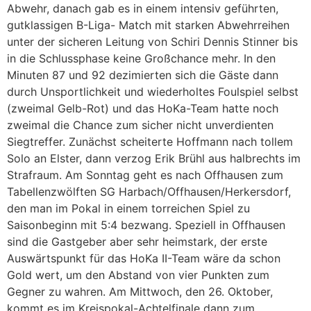
Abwehr, danach gab es in einem intensiv geführten,
gutklassigen B-Liga- Match mit starken Abwehrreihen
unter der sicheren Leitung von Schiri Dennis Stinner bis
in die Schlussphase keine Großchance mehr. In den
Minuten 87 und 92 dezimierten sich die Gäste dann
durch Unsportlichkeit und wiederholtes Foulspiel selbst
(zweimal Gelb-Rot) und das HoKa-Team hatte noch
zweimal die Chance zum sicher nicht unverdienten
Siegtreffer. Zunächst scheiterte Hoffmann nach tollem
Solo an Elster, dann verzog Erik Brühl aus halbrechts im
Strafraum. Am Sonntag geht es nach Offhausen zum
Tabellenzwölften SG Harbach/Offhausen/Herkersdorf,
den man im Pokal in einem torreichen Spiel zu
Saisonbeginn mit 5:4 bezwang. Speziell in Offhausen
sind die Gastgeber aber sehr heimstark, der erste
Auswärtspunkt für das HoKa II-Team wäre da schon
Gold wert, um den Abstand von vier Punkten zum
Gegner zu wahren. Am Mittwoch, den 26. Oktober,
kommt es im Kreispokal-Achtelfinale dann zum