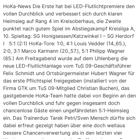
HoKa-News Die Erste hat bei LED-Flutlichtpremiere den
vollen Durchblick und verbessert sich durch klaren
Heimsieg auf Rang 4 im Kreisoberhaus, die Zweite
punktet nach gutem Spiel im Abstiegskampf Kreisliga A,
10. Spieltag: SG Honigsessen/Katzwinkel I – SG Herdorf
I 5:1 (2:1) HoKa-Tore: 1:0, 4:1 Louis Vedder (14.,65.),
2:0, 3:1 Marco Karmann (20.,57.), 5:1 Philipp Wagner
(85.) Am Freitagabend wurde auf dem Uhlenberg die
neue LED-Flutlichtanlage vom TuS 09-Geschäftsführer
Felix Schmidt und Ortsbürgermeister Hubert Wagner für
das erste Pflichtspiel freigegeben (installiert von der
Firma GTK um TuS 09-Mitglied Christian Buchen), das
gastgebende HoKa-Team hatte dabei von Beginn an den
vollen Durchblick und fuhr gegen insgesamt doch
chancenlose Gäste einen ungefährdeten 5:1-Heimsieg
ein. Das Trainerduo Tarek Petri/Sven Mensch dürfte sich
dabei erfreut gezeigt haben über eine doch weitaus
bessere Chancenverwertung als in den letzten vier