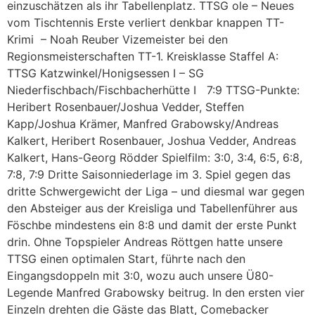
einzuschätzen als ihr Tabellenplatz. TTSG ole – Neues
vom Tischtennis Erste verliert denkbar knappen TT-
Krimi – Noah Reuber Vizemeister bei den
Regionsmeisterschaften TT-1. Kreisklasse Staffel A:
TTSG Katzwinkel/Honigsessen I – SG
Niederfischbach/Fischbacherhütte I 7:9 TTSG-Punkte:
Heribert Rosenbauer/Joshua Vedder, Steffen
Kapp/Joshua Krämer, Manfred Grabowsky/Andreas
Kalkert, Heribert Rosenbauer, Joshua Vedder, Andreas
Kalkert, Hans-Georg Rödder Spielfilm: 3:0, 3:4, 6:5, 6:8,
7:8, 7:9 Dritte Saisonniederlage im 3. Spiel gegen das
dritte Schwergewicht der Liga – und diesmal war gegen
den Absteiger aus der Kreisliga und Tabellenführer aus
Föschbe mindestens ein 8:8 und damit der erste Punkt
drin. Ohne Topspieler Andreas Röttgen hatte unsere
TTSG einen optimalen Start, führte nach den
Eingangsdoppeln mit 3:0, wozu auch unsere Ü80-
Legende Manfred Grabowsky beitrug. In den ersten vier
Einzeln drehten die Gäste das Blatt, Comebacker