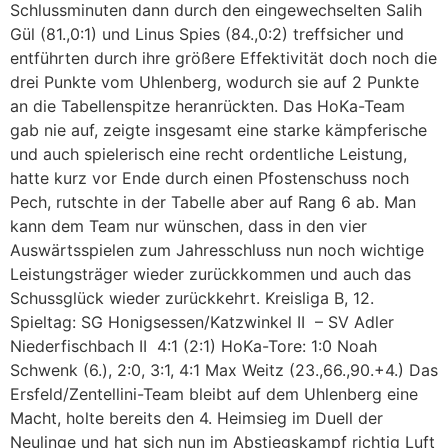
Schlussminuten dann durch den eingewechselten Salih
Gül (81.,0:1) und Linus Spies (84.,0:2) treffsicher und
entführten durch ihre größere Effektivität doch noch die
drei Punkte vom Uhlenberg, wodurch sie auf 2 Punkte
an die Tabellenspitze heranrückten. Das HoKa-Team
gab nie auf, zeigte insgesamt eine starke kämpferische
und auch spielerisch eine recht ordentliche Leistung,
hatte kurz vor Ende durch einen Pfostenschuss noch
Pech, rutschte in der Tabelle aber auf Rang 6 ab. Man
kann dem Team nur wünschen, dass in den vier
Auswärtsspielen zum Jahresschluss nun noch wichtige
Leistungsträger wieder zurückkommen und auch das
Schussglück wieder zurückkehrt. Kreisliga B, 12.
Spieltag: SG Honigsessen/Katzwinkel II – SV Adler
Niederfischbach II 4:1 (2:1) HoKa-Tore: 1:0 Noah
Schwenk (6.), 2:0, 3:1, 4:1 Max Weitz (23.,66.,90.+4.) Das
Ersfeld/Zentellini-Team bleibt auf dem Uhlenberg eine
Macht, holte bereits den 4. Heimsieg im Duell der
Neulinge und hat sich nun im Abstiegskampf richtig Luft