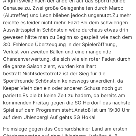
Angriffswelle nach der anderen auf das Sportfreunde
Gehäuse zu. Zwei große Gelegenheiten durch Marco
(Alutreffer) und Leon blieben jedoch ungenutzt.Zu mehr
reichte es leider nicht mehr. Fazit:Bei dem schwierigen
Auswärtsspiel in Schönstein wäre durchaus etwas drin
gewesen hätte man zu Beginn so gespielt wie nach dem
3:0. Fehlende Überzeugung in der Spieleröffnung,
Verlust von zweiten Bällen und eine mangelnde
Chancenverwertung, die sich wie ein roter Faden durch
die ganze Saison zieht, wurden knallhart
bestraft.Nichtsdestotrotz ist der Sieg für die
Sportfreunde Schönstein keineswegs unverdient, da
Keeper Vieth den ein oder anderen Schuss noch gut
parierte.Es bleibt keine Zeit zu hadern, da bereits am
kommenden Freitag gegen die SG Herdorf das nächste
Spiel auf dem Programm steht.Anstoß ist um 19:30 Uhr
auf dem Uhlenberg! Auf gehts SG HoKa!
Heimsiege gegen das Gebhardshainer Land am ersten