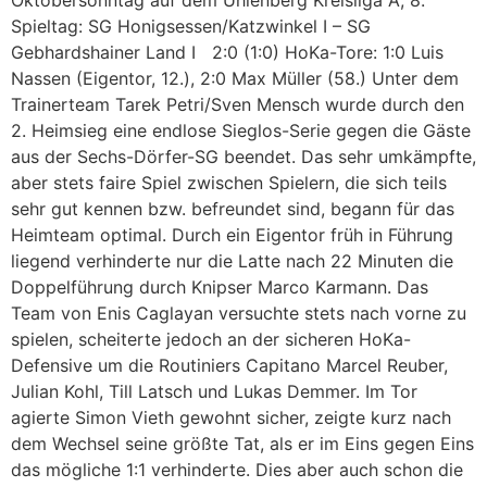
Oktobersonntag auf dem Uhlenberg Kreisliga A, 8.
Spieltag: SG Honigsessen/Katzwinkel I – SG
Gebhardshainer Land I 2:0 (1:0) HoKa-Tore: 1:0 Luis
Nassen (Eigentor, 12.), 2:0 Max Müller (58.) Unter dem
Trainerteam Tarek Petri/Sven Mensch wurde durch den
2. Heimsieg eine endlose Sieglos-Serie gegen die Gäste
aus der Sechs-Dörfer-SG beendet. Das sehr umkämpfte,
aber stets faire Spiel zwischen Spielern, die sich teils
sehr gut kennen bzw. befreundet sind, begann für das
Heimteam optimal. Durch ein Eigentor früh in Führung
liegend verhinderte nur die Latte nach 22 Minuten die
Doppelführung durch Knipser Marco Karmann. Das
Team von Enis Caglayan versuchte stets nach vorne zu
spielen, scheiterte jedoch an der sicheren HoKa-
Defensive um die Routiniers Capitano Marcel Reuber,
Julian Kohl, Till Latsch und Lukas Demmer. Im Tor
agierte Simon Vieth gewohnt sicher, zeigte kurz nach
dem Wechsel seine größte Tat, als er im Eins gegen Eins
das mögliche 1:1 verhinderte. Dies aber auch schon die