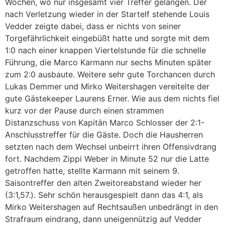
Wochen, wo nur insgesamt vier Treffer gelangen. Der
nach Verletzung wieder in der Startelf stehende Louis
Vedder zeigte dabei, dass er nichts von seiner
Torgefährlichkeit eingebüßt hatte und sorgte mit dem
1:0 nach einer knappen Viertelstunde für die schnelle
Führung, die Marco Karmann nur sechs Minuten später
zum 2:0 ausbaute. Weitere sehr gute Torchancen durch
Lukas Demmer und Mirko Weitershagen vereitelte der
gute Gästekeeper Laurens Erner. Wie aus dem nichts fiel
kurz vor der Pause durch einen strammen
Distanzschuss von Kapitän Marco Schlosser der 2:1-
Anschlusstreffer für die Gäste. Doch die Hausherren
setzten nach dem Wechsel unbeirrt ihren Offensivdrang
fort. Nachdem Zippi Weber in Minute 52 nur die Latte
getroffen hatte, stellte Karmann mit seinem 9.
Saisontreffer den alten Zweitoreabstand wieder her
(3:1,57.). Sehr schön herausgespielt dann das 4:1, als
Mirko Weitershagen auf Rechtsaußen unbedrängt in den
Strafraum eindrang, dann uneigennützig auf Vedder