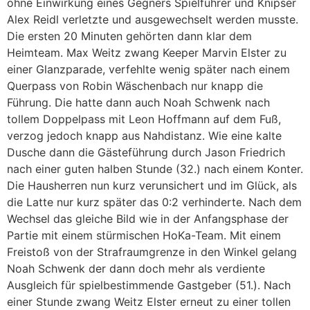
ohne Einwirkung eines Gegners Spielführer und Knipser
Alex Reidl verletzte und ausgewechselt werden musste.
Die ersten 20 Minuten gehörten dann klar dem
Heimteam. Max Weitz zwang Keeper Marvin Elster zu
einer Glanzparade, verfehlte wenig später nach einem
Querpass von Robin Wäschenbach nur knapp die
Führung. Die hatte dann auch Noah Schwenk nach
tollem Doppelpass mit Leon Hoffmann auf dem Fuß,
verzog jedoch knapp aus Nahdistanz. Wie eine kalte
Dusche dann die Gästeführung durch Jason Friedrich
nach einer guten halben Stunde (32.) nach einem Konter.
Die Hausherren nun kurz verunsichert und im Glück, als
die Latte nur kurz später das 0:2 verhinderte. Nach dem
Wechsel das gleiche Bild wie in der Anfangsphase der
Partie mit einem stürmischen HoKa-Team. Mit einem
Freistoß von der Strafraumgrenze in den Winkel gelang
Noah Schwenk der dann doch mehr als verdiente
Ausgleich für spielbestimmende Gastgeber (51.). Nach
einer Stunde zwang Weitz Elster erneut zu einer tollen