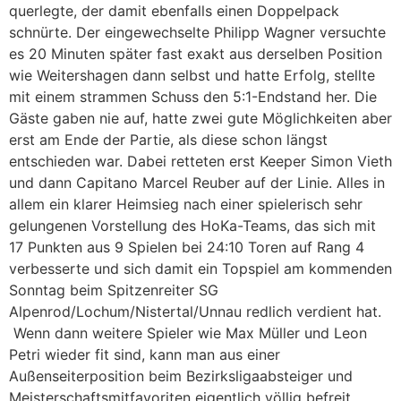
querlegte, der damit ebenfalls einen Doppelpack
schnürte. Der eingewechselte Philipp Wagner versuchte
es 20 Minuten später fast exakt aus derselben Position
wie Weitershagen dann selbst und hatte Erfolg, stellte
mit einem strammen Schuss den 5:1-Endstand her. Die
Gäste gaben nie auf, hatte zwei gute Möglichkeiten aber
erst am Ende der Partie, als diese schon längst
entschieden war. Dabei retteten erst Keeper Simon Vieth
und dann Capitano Marcel Reuber auf der Linie. Alles in
allem ein klarer Heimsieg nach einer spielerisch sehr
gelungenen Vorstellung des HoKa-Teams, das sich mit
17 Punkten aus 9 Spielen bei 24:10 Toren auf Rang 4
verbesserte und sich damit ein Topspiel am kommenden
Sonntag beim Spitzenreiter SG
Alpenrod/Lochum/Nistertal/Unnau redlich verdient hat.
Wenn dann weitere Spieler wie Max Müller und Leon
Petri wieder fit sind, kann man aus einer
Außenseiterposition beim Bezirksligaabsteiger und
Meisterschaftsmitfavoriten eigentlich völlig befreit