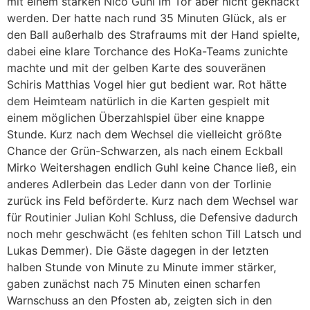
mit einem starken Nico Guhl im Tor aber nicht geknackt
werden. Der hatte nach rund 35 Minuten Glück, als er
den Ball außerhalb des Strafraums mit der Hand spielte,
dabei eine klare Torchance des HoKa-Teams zunichte
machte und mit der gelben Karte des souveränen
Schiris Matthias Vogel hier gut bedient war. Rot hätte
dem Heimteam natürlich in die Karten gespielt mit
einem möglichen Überzahlspiel über eine knappe
Stunde. Kurz nach dem Wechsel die vielleicht größte
Chance der Grün-Schwarzen, als nach einem Eckball
Mirko Weitershagen endlich Guhl keine Chance ließ, ein
anderes Adlerbein das Leder dann von der Torlinie
zurück ins Feld beförderte. Kurz nach dem Wechsel war
für Routinier Julian Kohl Schluss, die Defensive dadurch
noch mehr geschwächt (es fehlten schon Till Latsch und
Lukas Demmer). Die Gäste dagegen in der letzten
halben Stunde von Minute zu Minute immer stärker,
gaben zunächst nach 75 Minuten einen scharfen
Warnschuss an den Pfosten ab, zeigten sich in den