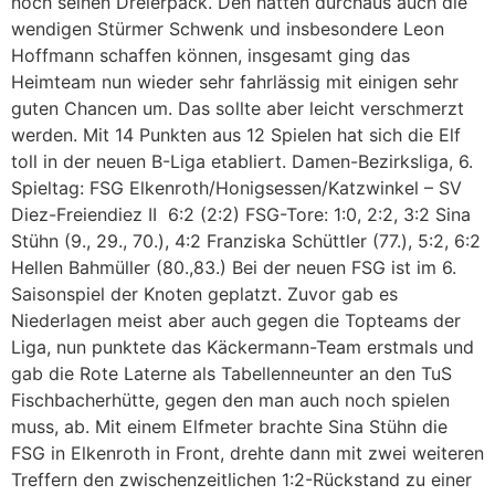
noch seinen Dreierpack. Den hätten durchaus auch die
wendigen Stürmer Schwenk und insbesondere Leon
Hoffmann schaffen können, insgesamt ging das
Heimteam nun wieder sehr fahrlässig mit einigen sehr
guten Chancen um. Das sollte aber leicht verschmerzt
werden. Mit 14 Punkten aus 12 Spielen hat sich die Elf
toll in der neuen B-Liga etabliert. Damen-Bezirksliga, 6.
Spieltag: FSG Elkenroth/Honigsessen/Katzwinkel – SV
Diez-Freiendiez II 6:2 (2:2) FSG-Tore: 1:0, 2:2, 3:2 Sina
Stühn (9., 29., 70.), 4:2 Franziska Schüttler (77.), 5:2, 6:2
Hellen Bahmüller (80.,83.) Bei der neuen FSG ist im 6.
Saisonspiel der Knoten geplatzt. Zuvor gab es
Niederlagen meist aber auch gegen die Topteams der
Liga, nun punktete das Käckermann-Team erstmals und
gab die Rote Laterne als Tabellenneunter an den TuS
Fischbacherhütte, gegen den man auch noch spielen
muss, ab. Mit einem Elfmeter brachte Sina Stühn die
FSG in Elkenroth in Front, drehte dann mit zwei weiteren
Treffern den zwischenzeitlichen 1:2-Rückstand zu einer