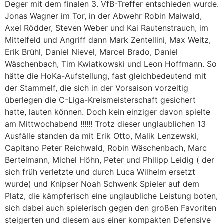
Deger mit dem finalen 3. VfB-Treffer entschieden wurde.
Jonas Wagner im Tor, in der Abwehr Robin Maiwald,
Axel Rödder, Steven Weber und Kai Rautenstrauch, im
Mittelfeld und Angriff dann Mark Zentellini, Max Weitz,
Erik Brühl, Daniel Nievel, Marcel Brado, Daniel
Wäschenbach, Tim Kwiatkowski und Leon Hoffmann. So
hätte die HoKa-Aufstellung, fast gleichbedeutend mit
der Stammelf, die sich in der Vorsaison vorzeitig
überlegen die C-Liga-Kreismeisterschaft gesichert
hatte, lauten können. Doch kein einziger davon spielte
am Mittwochabend !!!!!! Trotz dieser unglaublichen 13
Ausfälle standen da mit Erik Otto, Malik Lenzewski,
Capitano Peter Reichwald, Robin Wäschenbach, Marc
Bertelmann, Michel Höhn, Peter und Philipp Leidig ( der
sich früh verletzte und durch Luca Wilhelm ersetzt
wurde) und Knipser Noah Schwenk Spieler auf dem
Platz, die kämpferisch eine unglaubliche Leistung boten,
sich dabei auch spielerisch gegen den großen Favoriten
steigerten und diesem aus einer kompakten Defensive